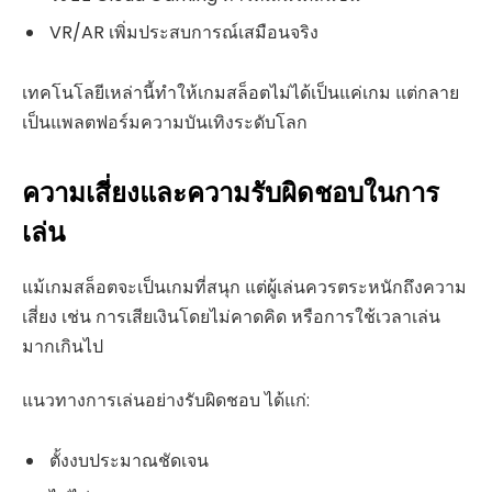
VR/AR เพิ่มประสบการณ์เสมือนจริง
เทคโนโลยีเหล่านี้ทำให้เกมสล็อตไม่ได้เป็นแค่เกม แต่กลาย
เป็นแพลตฟอร์มความบันเทิงระดับโลก
ความเสี่ยงและความรับผิดชอบในการ
เล่น
แม้เกมสล็อตจะเป็นเกมที่สนุก แต่ผู้เล่นควรตระหนักถึงความ
เสี่ยง เช่น การเสียเงินโดยไม่คาดคิด หรือการใช้เวลาเล่น
มากเกินไป
แนวทางการเล่นอย่างรับผิดชอบ ได้แก่:
ตั้งงบประมาณชัดเจน