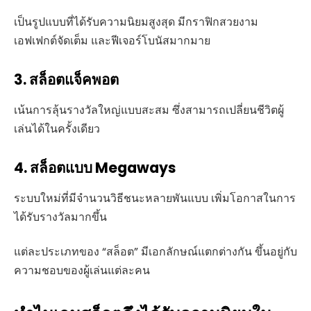
เป็นรูปแบบที่ได้รับความนิยมสูงสุด มีกราฟิกสวยงาม
เอฟเฟกต์จัดเต็ม และฟีเจอร์โบนัสมากมาย
3. สล็อตแจ็คพอต
เน้นการลุ้นรางวัลใหญ่แบบสะสม ซึ่งสามารถเปลี่ยนชีวิตผู้
เล่นได้ในครั้งเดียว
4. สล็อตแบบ Megaways
ระบบใหม่ที่มีจำนวนวิธีชนะหลายพันแบบ เพิ่มโอกาสในการ
ได้รับรางวัลมากขึ้น
แต่ละประเภทของ “สล็อต” มีเอกลักษณ์แตกต่างกัน ขึ้นอยู่กับ
ความชอบของผู้เล่นแต่ละคน