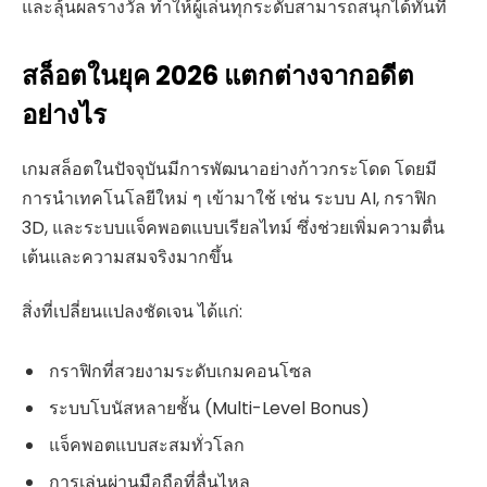
และลุ้นผลรางวัล ทำให้ผู้เล่นทุกระดับสามารถสนุกได้ทันที
สล็อตในยุค 2026 แตกต่างจากอดีต
อย่างไร
เกมสล็อตในปัจจุบันมีการพัฒนาอย่างก้าวกระโดด โดยมี
การนำเทคโนโลยีใหม่ ๆ เข้ามาใช้ เช่น ระบบ AI, กราฟิก
3D, และระบบแจ็คพอตแบบเรียลไทม์ ซึ่งช่วยเพิ่มความตื่น
เต้นและความสมจริงมากขึ้น
สิ่งที่เปลี่ยนแปลงชัดเจน ได้แก่:
กราฟิกที่สวยงามระดับเกมคอนโซล
ระบบโบนัสหลายชั้น (Multi-Level Bonus)
แจ็คพอตแบบสะสมทั่วโลก
การเล่นผ่านมือถือที่ลื่นไหล