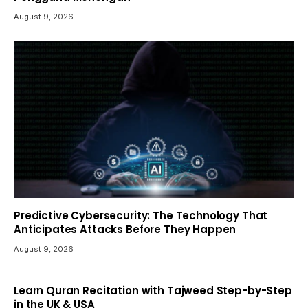
August 9, 2026
Predictive Cybersecurity: The Technology That
Anticipates Attacks Before They Happen
August 9, 2026
Learn Quran Recitation with Tajweed Step-by-Step
in the UK & USA