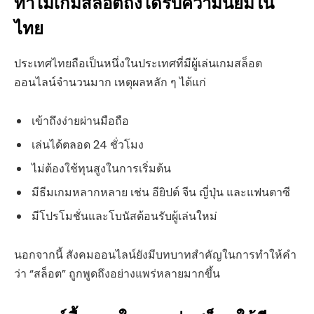
ทำไมเกมสล็อตถึงได้รับความนิยมใน
ไทย
ประเทศไทยถือเป็นหนึ่งในประเทศที่มีผู้เล่นเกมสล็อต
ออนไลน์จำนวนมาก เหตุผลหลัก ๆ ได้แก่
เข้าถึงง่ายผ่านมือถือ
เล่นได้ตลอด 24 ชั่วโมง
ไม่ต้องใช้ทุนสูงในการเริ่มต้น
มีธีมเกมหลากหลาย เช่น อียิปต์ จีน ญี่ปุ่น และแฟนตาซี
มีโปรโมชั่นและโบนัสต้อนรับผู้เล่นใหม่
นอกจากนี้ สังคมออนไลน์ยังมีบทบาทสำคัญในการทำให้คำ
ว่า “สล็อต” ถูกพูดถึงอย่างแพร่หลายมากขึ้น