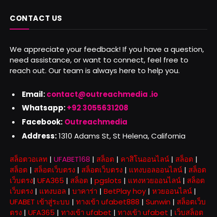
CONTACT US
We appreciate your feedback! If you have a question,
need assistance, or want to connect, feel free to
reach out. Our team is always here to help you.
Email:
contact@outreachmedia .io
Whatsapp:
+92 3055631208
Facebook:
Outreachmedia
Address:
1310 Adams St, St Helena, California
สล็อตวอเลท
|
UFABET168
|
สล็อต
|
คาสิโนออนไลน์
|
สล็อต
|
สล็อต
|
สล็อตเว็บตรง
|
สล็อตเว็บตรง
|
แทงบอลออนไลน์
|
สล็อต
เว็บตรง
|
UFA365
|
สล็อต
|
pgslots
|
แทงหวยออนไลน์
|
สล็อต
เว็บตรง
|
แทงบอล
|
บาคาร่า
|
BetPlay hoy
|
หวยออนไลน์
|
UFABET เข้าสู่ระบบ
|
ทางเข้า ufabet888
|
Sunwin
|
สล็อตเว็บ
ตรง
|
UFA365
|
ทางเข้า ufabet
|
ทางเข้า ufabet
|
เว็บสล็อต