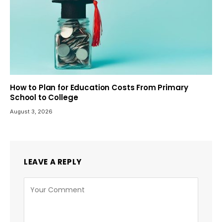
How to Plan for Education Costs From Primary
School to College
August 3, 2026
LEAVE A REPLY