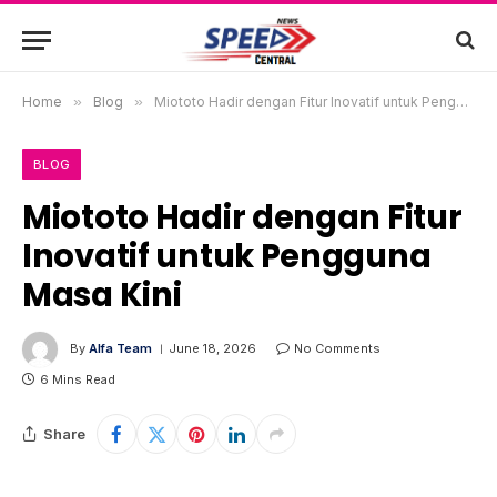
Home
»
Blog
»
Miototo Hadir dengan Fitur Inovatif untuk Pengguna Masa Kini
BLOG
Miototo Hadir dengan Fitur
Inovatif untuk Pengguna
Masa Kini
By
Alfa Team
June 18, 2026
No Comments
6 Mins Read
Share