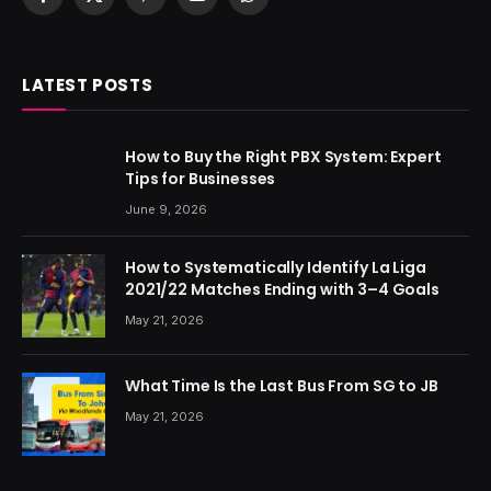
Facebook
X
Pinterest
YouTube
WhatsApp
(Twitter)
LATEST POSTS
How to Buy the Right PBX System: Expert
Tips for Businesses
June 9, 2026
How to Systematically Identify La Liga
2021/22 Matches Ending with 3–4 Goals
May 21, 2026
What Time Is the Last Bus From SG to JB
May 21, 2026