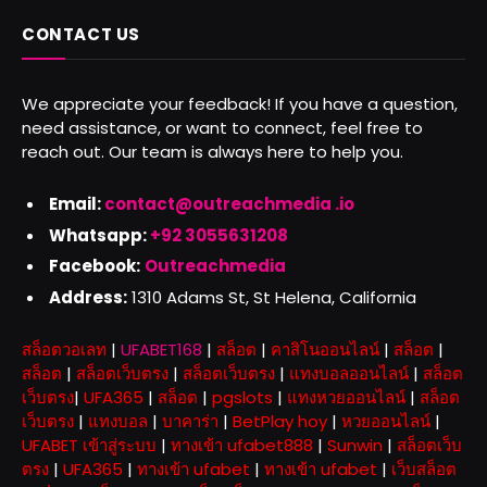
CONTACT US
We appreciate your feedback! If you have a question,
need assistance, or want to connect, feel free to
reach out. Our team is always here to help you.
Email:
contact@outreachmedia .io
Whatsapp:
+92 3055631208
Facebook:
Outreachmedia
Address:
1310 Adams St, St Helena, California
สล็อตวอเลท
|
UFABET168
|
สล็อต
|
คาสิโนออนไลน์
|
สล็อต
|
สล็อต
|
สล็อตเว็บตรง
|
สล็อตเว็บตรง
|
แทงบอลออนไลน์
|
สล็อต
เว็บตรง
|
UFA365
|
สล็อต
|
pgslots
|
แทงหวยออนไลน์
|
สล็อต
เว็บตรง
|
แทงบอล
|
บาคาร่า
|
BetPlay hoy
|
หวยออนไลน์
|
UFABET เข้าสู่ระบบ
|
ทางเข้า ufabet888
|
Sunwin
|
สล็อตเว็บ
ตรง
|
UFA365
|
ทางเข้า ufabet
|
ทางเข้า ufabet
|
เว็บสล็อต