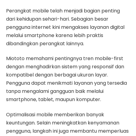
Perangkat mobile telah menjadi bagian penting
dari kehidupan sehari-hari. Sebagian besar
pengguna internet kini mengakses layanan digital
melalui smartphone karena lebih praktis
dibandingkan perangkat lainnya.
Miototo memahami pentingnya tren mobile-first
dengan menghadirkan sistem yang responsif dan
kompatibel dengan berbagai ukuran layar.
Pengguna dapat menikmati layanan yang tersedia
tanpa mengalami gangguan baik melalui
smartphone, tablet, maupun komputer.
Optimalisasi mobile memberikan banyak
keuntungan. Selain meningkatkan kenyamanan
pengguna, langkah ini juga membantu memperluas