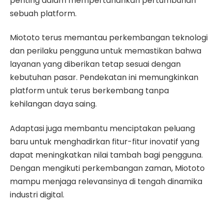
penting dalam mempertahankan pertumbuhan
sebuah platform.
Miototo terus memantau perkembangan teknologi
dan perilaku pengguna untuk memastikan bahwa
layanan yang diberikan tetap sesuai dengan
kebutuhan pasar. Pendekatan ini memungkinkan
platform untuk terus berkembang tanpa
kehilangan daya saing.
Adaptasi juga membantu menciptakan peluang
baru untuk menghadirkan fitur-fitur inovatif yang
dapat meningkatkan nilai tambah bagi pengguna.
Dengan mengikuti perkembangan zaman, Miototo
mampu menjaga relevansinya di tengah dinamika
industri digital.