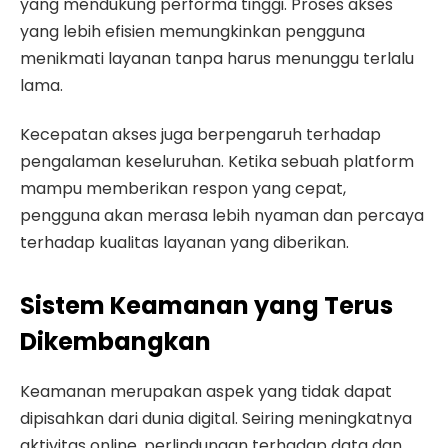
yang mendukung performa tinggi. Proses akses
yang lebih efisien memungkinkan pengguna
menikmati layanan tanpa harus menunggu terlalu
lama.
Kecepatan akses juga berpengaruh terhadap
pengalaman keseluruhan. Ketika sebuah platform
mampu memberikan respon yang cepat,
pengguna akan merasa lebih nyaman dan percaya
terhadap kualitas layanan yang diberikan.
Sistem Keamanan yang Terus
Dikembangkan
Keamanan merupakan aspek yang tidak dapat
dipisahkan dari dunia digital. Seiring meningkatnya
aktivitas online, perlindungan terhadap data dan