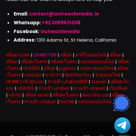
Email:
contact@outreachmedia .io
Whatsapp:
+92 3055631208
Facebook:
Outreachmedia
Address:
1310 Adams St, St Helena, California
สล็อตวอเลท
|
UFABET168
|
สล็อต
|
คาสิโนออนไลน์
|
สล็อต
|
สล็อต
|
สล็อตเว็บตรง
|
สล็อตเว็บตรง
|
แทงบอลออนไลน์
|
สล็อต
เว็บตรง
|
UFA365
|
สล็อต
|
pgslots
|
แทงหวยออนไลน์
|
สล็อต
เว็บตรง
|
แทงบอล
|
บาคาร่า
|
BetPlay hoy
|
หวยออนไลน์
|
UFABET เข้าสู่ระบบ
|
ทางเข้า ufabet888
|
Sunwin
|
สล็อตเว็บ
ตรง
|
UFA365
|
ทางเข้า ufabet
|
ทางเข้า ufabet
|
เว็บสล็อต
|
nổ hũ
|
สล็อตวอเลท
|
สล็อตเว็บตรง
|
keo nha cai
|
สล็อต
เว็บตรง
|
ทางเข้า ufabet
|
betflik
|
แทงบอลออนไลน์