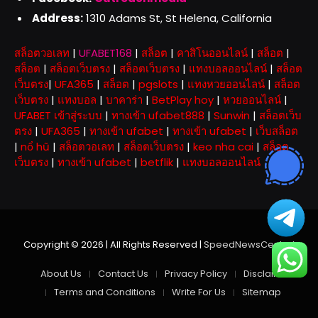
Address:
1310 Adams St, St Helena, California
สล็อตวอเลท
|
UFABET168
|
สล็อต
|
คาสิโนออนไลน์
|
สล็อต
|
สล็อต
|
สล็อตเว็บตรง
|
สล็อตเว็บตรง
|
แทงบอลออนไลน์
|
สล็อต
เว็บตรง
|
UFA365
|
สล็อต
|
pgslots
|
แทงหวยออนไลน์
|
สล็อต
เว็บตรง
|
แทงบอล
|
บาคาร่า
|
BetPlay hoy
|
หวยออนไลน์
|
UFABET เข้าสู่ระบบ
|
ทางเข้า ufabet888
|
Sunwin
|
สล็อตเว็บ
ตรง
|
UFA365
|
ทางเข้า ufabet
|
ทางเข้า ufabet
|
เว็บสล็อต
|
nổ hũ
|
สล็อตวอเลท
|
สล็อตเว็บตรง
|
keo nha cai
|
สล็อต
เว็บตรง
|
ทางเข้า ufabet
|
betflik
|
แทงบอลออนไลน์
Copyright © 2026 | All Rights Reserved |
SpeedNewsCentral
About Us
Contact Us
Privacy Policy
Disclaimer
Terms and Conditions
Write For Us
Sitemap