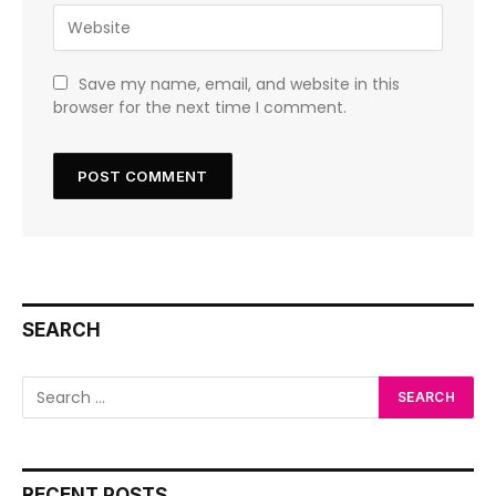
Save my name, email, and website in this
browser for the next time I comment.
SEARCH
RECENT POSTS