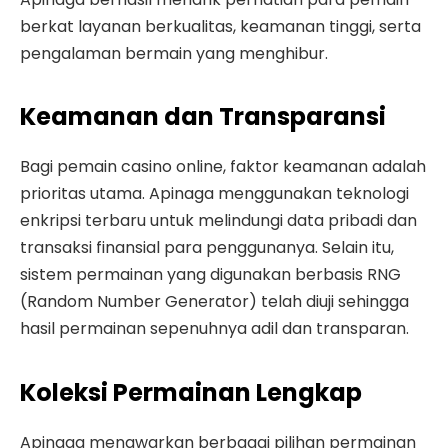
berkat layanan berkualitas, keamanan tinggi, serta
pengalaman bermain yang menghibur.
Keamanan dan Transparansi
Bagi pemain casino online, faktor keamanan adalah
prioritas utama. Apinaga menggunakan teknologi
enkripsi terbaru untuk melindungi data pribadi dan
transaksi finansial para penggunanya. Selain itu,
sistem permainan yang digunakan berbasis RNG
(Random Number Generator) telah diuji sehingga
hasil permainan sepenuhnya adil dan transparan.
Koleksi Permainan Lengkap
Apinaga menawarkan berbagai pilihan permainan