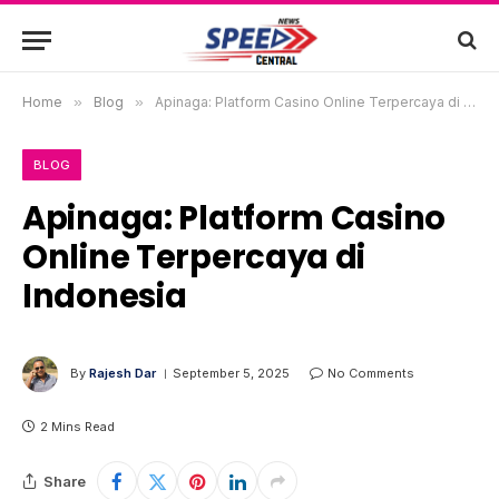
Home
»
Blog
»
Apinaga: Platform Casino Online Terpercaya di Indonesia
BLOG
Apinaga: Platform Casino
Online Terpercaya di
Indonesia
By
Rajesh Dar
September 5, 2025
No Comments
2 Mins Read
Share