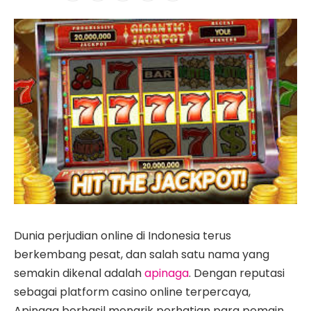
Dunia perjudian online di Indonesia terus
berkembang pesat, dan salah satu nama yang
semakin dikenal adalah
apinaga
. Dengan reputasi
sebagai platform casino online terpercaya,
Apinaga berhasil menarik perhatian para pemain