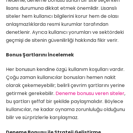
nedenle, deneme bonusu sunan bir site seçerken
lisans durumuna dikkat etmek önemlidir. Lisanslı
siteler hem kullanıcı bilgilerini korur hem de olası
anlaşmazlıklarda resmi kurumlar tarafından
denetlenir. Ayrıca kullanıcı yorumları ve sektördeki
geçmişi de sitenin güvenilirliği hakkında fikir verir.
Bonus Şartlarını İncelemek
Her bonusun kendine özgü kullanım koşulları vardır.
Çoğu zaman kullanıcılar bonusları hemen nakit
olarak çekemeyebilir; belirli çevrim şartlarını yerine
getirmek gerekebilir.
Deneme bonusu veren siteler
,
bu şartları şeffaf bir şekilde paylaşmalıdır. Böylece
kullanıcılar, ne kadar oynama zorunluluğu olduğunu
bilir ve sürprizlerle karşılaşmaz.
Deneme Bonusu ile Strateji Geliştirme