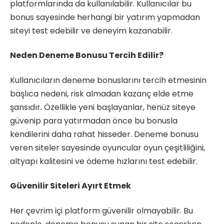
platformlarında da kullanılabilir. Kullanıcılar bu
bonus sayesinde herhangi bir yatırım yapmadan
siteyi test edebilir ve deneyim kazanabilir.
Neden Deneme Bonusu Tercih Edilir?
Kullanıcıların deneme bonuslarını tercih etmesinin
başlıca nedeni, risk almadan kazanç elde etme
şansıdır. Özellikle yeni başlayanlar, henüz siteye
güvenip para yatırmadan önce bu bonusla
kendilerini daha rahat hisseder. Deneme bonusu
veren siteler sayesinde oyuncular oyun çeşitliliğini,
altyapı kalitesini ve ödeme hızlarını test edebilir.
Güvenilir Siteleri Ayırt Etmek
Her çevrim içi platform güvenilir olmayabilir. Bu