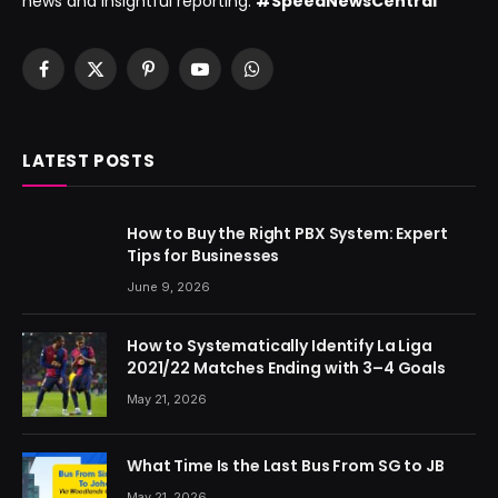
news and insightful reporting.
#SpeedNewsCentral
Facebook
X
Pinterest
YouTube
WhatsApp
(Twitter)
LATEST POSTS
How to Buy the Right PBX System: Expert
Tips for Businesses
June 9, 2026
How to Systematically Identify La Liga
2021/22 Matches Ending with 3–4 Goals
May 21, 2026
What Time Is the Last Bus From SG to JB
May 21, 2026