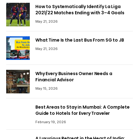
How to Systematically Identify La Liga
2021/22 Matches Ending with 3–4 Goals
May 21, 2026
What Time Is the Last Bus From SG to JB
May 21, 2026
Why Every Business Owner Needs a
Financial Advisor
May 15, 2026
Best Areas to Stay in Mumbai: A Complete
Guide to Hotels for Every Traveler
February 19, 2026
A Luxurious Retreat in the Heart of India: