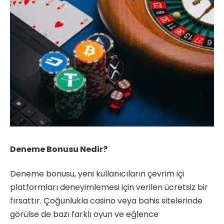
Deneme Bonusu Nedir?
Deneme bonusu, yeni kullanıcıların çevrim içi
platformları deneyimlemesi için verilen ücretsiz bir
fırsattır. Çoğunlukla casino veya bahis sitelerinde
görülse de bazı farklı oyun ve eğlence