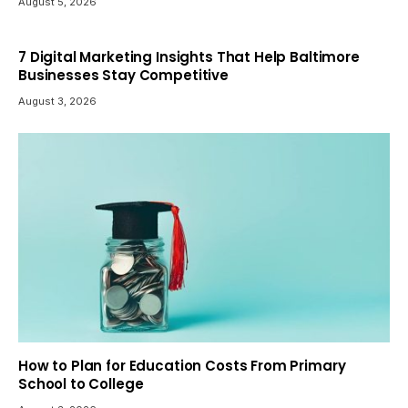
August 5, 2026
7 Digital Marketing Insights That Help Baltimore
Businesses Stay Competitive
August 3, 2026
How to Plan for Education Costs From Primary
School to College