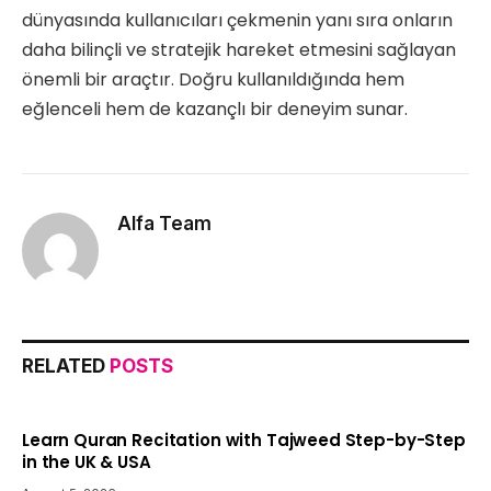
dünyasında kullanıcıları çekmenin yanı sıra onların
daha bilinçli ve stratejik hareket etmesini sağlayan
önemli bir araçtır. Doğru kullanıldığında hem
eğlenceli hem de kazançlı bir deneyim sunar.
Alfa Team
RELATED
POSTS
Learn Quran Recitation with Tajweed Step-by-Step
in the UK & USA