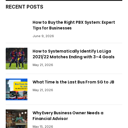
RECENT POSTS
How to Buy the Right PBX System: Expert
Tips for Businesses
June 9, 2026
How to Systematically Identify La Liga
2021/22 Matches Ending with 3–4 Goals
May 21, 2026
What Time Is the Last Bus From SG to JB
May 21, 2026
Why Every Business Owner Needs a
Financial Advisor
May 15, 2026